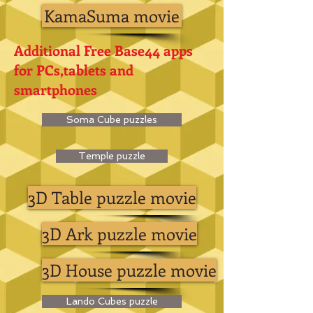
KamaSuma movie
Additional Free Base44 apps
for PCs,tablets and
smartphones
Soma Cube puzzles
Temple puzzle
3D Table puzzle movie
3D Ark puzzle movie
3D House puzzle movie
Lando Cubes puzzle