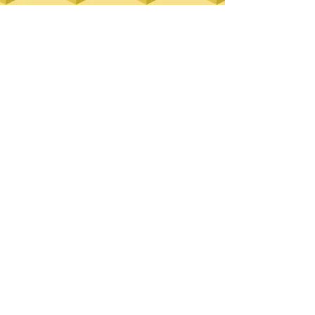
3D easy puzzle movie
3D Lando cubes puzzle movie
3D New cube puzzle movie
Lando Trick tutorial
טלפון:
054-5228540
mlando@bezeqint.net
© 2014 כל הזכויות שמורות
לד"ר מרדכי לנדו - קוביות לנדו
קוביות לנדו
משחק הרכבה וחשיבה מאתגר
מתנה
מקורית
פעילות משפחתית לשעות הפנאי
משחק
קוביות תלת מימדי
סדנת קוביות לנדו
פיתוח
כישורים מכניים ואנליטיים
Lando cube
Casual game
Combination game