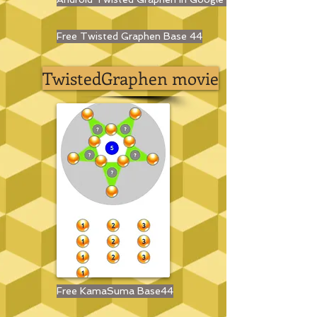
Free Twisted Graphen Base 44
TwistedGraphen movie
Free KamaSuma Base44